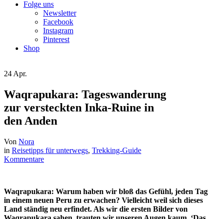
Folge uns
Newsletter
Facebook
Instagram
Pinterest
Shop
24
Apr.
Waqrapukara: Tageswanderung
zur versteckten Inka-Ruine in
den Anden
Von
Nora
in
Reisetipps für unterwegs
,
Trekking-Guide
Kommentare
Waqrapukara: Warum haben wir bloß das Gefühl, jeden Tag
in einem neuen Peru zu erwachen? Vielleicht weil sich dieses
Land ständig neu erfindet. Als wir die ersten Bilder von
Waqrapukara sahen, trauten wir unseren Augen kaum. ‘Das