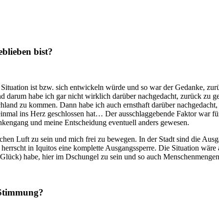
blieben bist?
ie Situation ist bzw. sich entwickeln würde und so war der Gedanke, 
 und darum habe ich gar nicht wirklich darüber nachgedacht, zurück zu
chland zu kommen. Dann habe ich auch ernsthaft darüber nachgedacht,
n einmal ins Herz geschlossen hat… Der ausschlaggebende Faktor war fü
dankengang und meine Entscheidung eventuell anders gewesen.
ischen Luft zu sein und mich frei zu bewegen. In der Stadt sind die Au
rrscht in Iquitos eine komplette Ausgangssperre. Die Situation wäre al
das Glück) habe, hier im Dschungel zu sein und so auch Menschenmenge
e Stimmung?