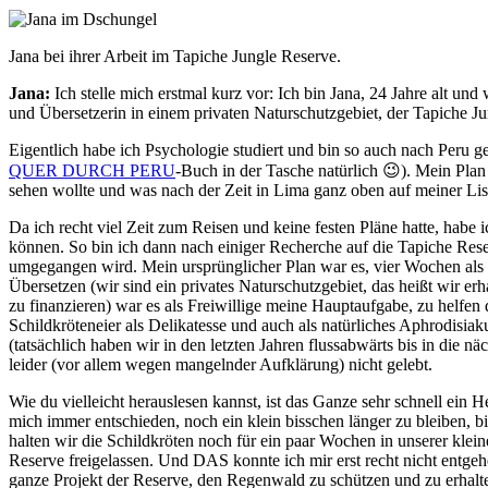
Jana bei ihrer Arbeit im Tapiche Jungle Reserve.
Jana:
Ich stelle mich erstmal kurz vor: Ich bin Jana, 24 Jahre alt u
und Übersetzerin in einem privaten Naturschutzgebiet, der Tapiche J
Eigentlich habe ich Psychologie studiert und bin so auch nach Peru 
QUER DURCH PERU
-Buch in der Tasche natürlich 😉
). Mein Plan
sehen wollte und was nach der Zeit in Lima ganz oben auf meiner Li
Da ich recht viel Zeit zum Reisen und keine festen Pläne hatte, habe 
können. So bin ich dann nach einiger Recherche auf die Tapiche Re
umgegangen wird. Mein ursprünglicher Plan war es, vier Wochen als F
Übersetzen (wir sind ein privates Naturschutzgebiet, das heißt wir e
zu finanzieren) war es als Freiwillige meine Hauptaufgabe, zu helfen
Schildkröteneier als Delikatesse und auch als natürliches Aphrodisiak
(tatsächlich haben wir in den letzten Jahren flussabwärts bis in die 
leider (vor allem wegen mangelnder Aufklärung) nicht gelebt.
Wie du vielleicht herauslesen kannst, ist das Ganze sehr schnell ein
mich immer entschieden, noch ein klein bisschen länger zu bleiben, b
halten wir die Schildkröten noch für ein paar Wochen in unserer kl
Reserve freigelassen. Und DAS konnte ich mir erst recht nicht entgeh
ganze Projekt der Reserve, den Regenwald zu schützen und zu erhalt