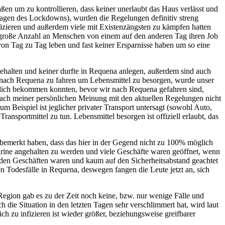
ßen um zu kontrollieren, dass keiner unerlaubt das Haus verlässt und
en Tagen des Lockdowns), wurden die Regelungen definitiv streng
nfizieren und außerdem viele mit Existenzängsten zu kämpfen hatten
 große Anzahl an Menschen von einem auf den anderen Tag ihren Job
 von Tag zu Tag leben und fast keiner Ersparnisse haben um so eine
ehalten und keiner durfte in Requena anlegen, außerdem sind auch
n nach Requena zu fahren um Lebensmittel zu besorgen, wurde unser
möglich bekommen konnten, bevor wir nach Requena gefahren sind,
 nach meiner persönlichen Meinung mit den aktuellen Regelungen nicht
m Beispiel ist jeglicher privater Transport untersagt (sowohl Auto,
ransportmittel zu tun. Lebensmittel besorgen ist offiziell erlaubt, das
 bemerkt haben, dass das hier in der Gegend nicht zu 100% möglich
arine angehalten zu werden und viele Geschäfte waren geöffnet, wenn
n den Geschäften waren und kaum auf den Sicherheitsabstand geachtet
en Todesfälle in Requena, deswegen fangen die Leute jetzt an, sich
egion gab es zu der Zeit noch keine, bzw. nur wenige Fälle und
 die Situation in den letzten Tagen sehr verschlimmert hat, wird laut
 zu infizieren ist wieder größer, beziehungsweise greifbarer