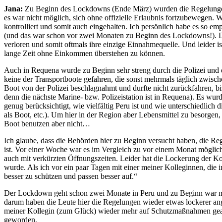
Jana:
Zu Beginn des Lockdowns (Ende März) wurden die Regelungen sehr
es war nicht möglich, sich ohne offizielle Erlaubnis fortzubewegen. W
kontrolliert und somit auch eingehalten. Ich persönlich habe es so e
(und das war schon vor zwei Monaten zu Beginn des Lockdowns!). Di
verloren und somit oftmals ihre einzige Einnahmequelle. Und leider is
lange Zeit ohne Einkommen überstehen zu können.
Auch in Requena wurde zu Beginn sehr streng durch die Polizei und 
keine der Transportboote gefahren, die sonst mehrmals täglich zwis
Boot von der Polizei beschlagnahmt und durfte nicht zurückfahren, b
denn die nächste Marine- bzw. Polizeistation ist in Requena). Es wu
genug berücksichtigt, wie vielfältig Peru ist und wie unterschiedlich
als Boot, etc.). Um hier in der Region aber Lebensmittel zu besorgen, d
Boot benutzen aber nicht…
Ich glaube, dass die Behörden hier zu Beginn versucht haben, die Re
ist. Vor einer Woche war es im Vergleich zu vor einem Monat möglic
auch mit verkürzten Öffnungszeiten. Leider hat die Lockerung der Ko
wurde. Als ich vor ein paar Tagen mit einer meiner Kolleginnen, die 
besser zu schützen und passen besser auf.“
Der Lockdown geht schon zwei Monate in Peru und zu Beginn war mein
darum haben die Leute hier die Regelungen wieder etwas lockerer ange
meiner Kollegin (zum Glück) wieder mehr auf Schutzmaßnahmen geachte
geworden.