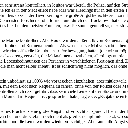
 streng kontrolliert, in Iquitos war überall die Polizei auf den Stra
ie ich es in der Stadt erlebt habe (das war allerdings nur in den erst
mpfunden, dass in der Bevölkerung eine große Angst herrschte sich zu i
e meisten Jobs hier sind informell und durch den Lockdown hat eine
t es hier bei den meisten Familien, bzw. Personen generell so, dass sie
die Marine kontrolliert. Alle Boote wurden außerhalb von Requena ang
chen Iquitos und Requena pendeln. Als wir das erste Mal versucht habe
is wir eine offizielle Erlaubnis zur Fortbewegung hatten (die wir un
rde also streng versucht, die Maßnahmen einzuhalten, allerdings wurde
 die Lebensbedingungen der Peruaner in verschiedenen Regionen sind. Zu
ie man nicht selber anbaut, ist es schlichtweg nicht möglich, das ohne T
geln unbedingt zu 100% wie vorgegeben einzuhalten, aber mittlerweile
h, mit dem Boot nach Requena zu fahren, ohne von der Polizei oder M
ntrollen auch dazu geführt, dass sehr viele Leute auf der Straße und i
im Moment in Requena ist, gesprochen habe, sagte sie: „Es gab die erst
es Erachtens eine große Angst und Vorsicht zu spüren. Hier in der R
sehen und die Gefahr noch nicht als greifbar empfunden. Jetzt, wo sich
t und die Leute wurden wieder vorsichtiger. Aber auch die Angst sich