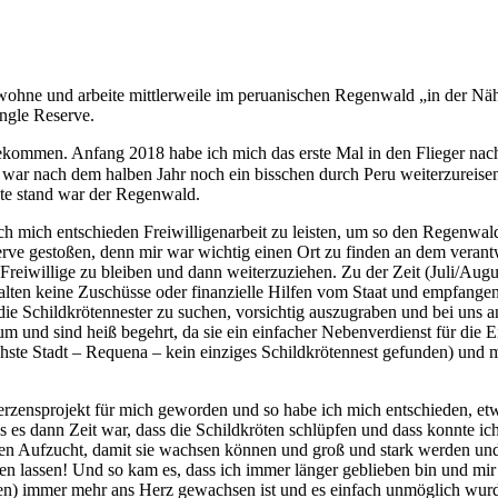
nd wohne und arbeite mittlerweile im peruanischen Regenwald „in der Nä
ungle Reserve.
gekommen. Anfang 2018 habe ich mich das erste Mal in den Flieger nac
 war nach dem halben Jahr noch ein bisschen durch Peru weiterzureise
ste stand war der Regenwald.
ich mich entschieden Freiwilligenarbeit zu leisten, um so den Regenwal
serve gestoßen, denn mir war wichtig einen Ort zu finden an dem ver
reiwillige zu bleiben und dann weiterzuziehen. Zu der Zeit (Juli/Augu
rhalten keine Zuschüsse oder finanzielle Hilfen vom Staat und empfange
 die Schildkrötennester zu suchen, vorsichtig auszugraben und bei uns a
um und sind heiß begehrt, da sie ein einfacher Nebenverdienst für die 
nächste Stadt – Requena – kein einziges Schildkrötennest gefunden) und 
 Herzensprojekt für mich geworden und so habe ich mich entschieden, e
is es dann Zeit war, dass die Schildkröten schlüpfen und dass konnte 
einen Aufzucht, damit sie wachsen können und groß und stark werden un
en lassen! Und so kam es, dass ich immer länger geblieben bin und mir 
en) immer mehr ans Herz gewachsen ist und es einfach unmöglich wurd