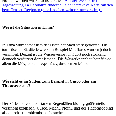
Norden würden wir zunächst abraten.
Auf der Website der
Tageszeitung La Republica findest du eine interaktive Karte mit den
betroffensten Regionen (eine bisschen weiter runterscrollen).
Wie ist die Situation in Lima?
In Lima wurde vor allem der Osten der Stadt stark getroffen. Die
touristischen Stadtteile wie zum Beispiel Miraflores wurden jedoch
verschont. Derzeit ist die Wasserversorgung dort noch stockend,
dennoch verdurstet dort niemand. Die Wasserknappheit betrifft vor
allem die Möglichkeit, regelmäßig duschen zu können.
Wie sieht es im Süden, zum Beispiel in Cusco oder am
Titicacasee aus?
Der Süden ist von den starken Regenfällen bislang größtenteils
verschont geblieben. Cusco, Machu Picchu und der Titicacasee sind
also durchaus problemlos zu besuchen.