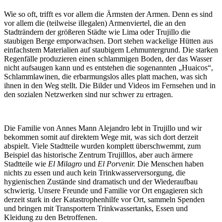
Wie so oft, trifft es vor allem die Ärmsten der Armen. Denn es sind
vor allem die (teilweise illegalen) Armenviertel, die an den
Stadträndern der größeren Städte wie Lima oder Trujillo die
staubigen Berge emporwachsen. Dort stehen wackelige Hütten aus
einfachstem Materialien auf staubigem Lehmuntergrund. Die starken
Regenfälle produzieren einen schlammigen Boden, der das Wasser
nicht aufsaugen kann und es entstehen die sogenannten „Huaicos“,
Schlammlawinen, die erbarmungslos alles platt machen, was sich
ihnen in den Weg stellt. Die Bilder und Videos im Fernsehen und in
den sozialen Netzwerken sind nur schwer zu ertragen.
Die Familie von Annes Mann Alejandro lebt in Trujillo und wir
bekommen somit auf direktem Wege mit, was sich dort derzeit
abspielt. Viele Stadtteile wurden komplett überschwemmt, zum
Beispiel das historische Zentrum Trujilllos, aber auch ärmere
Stadtteile wie
El Milagro
und
El Porvenir.
Die Menschen haben
nichts zu essen und auch kein Trinkwasserversorgung, die
hygienischen Zustände sind dramatisch und der Wiederaufbau
schwierig. Unsere Freunde und Familie vor Ort engagieren sich
derzeit stark in der Katastrophenhilfe vor Ort, sammeln Spenden
und bringen mit Transportern Trinkwassertanks, Essen und
Kleidung zu den Betroffenen.