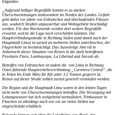
folgendes:
„Aufgrund heftiger Regenfälle kommt es zu starken
Überschwemmungen insbesondere im Norden des Landes. Gefahr
geht dabei vor allem von Erdrutschen und überlaufenden Flüssen
aus, wodurch Straßen unpassierbar und Wohngebiete beschädigt
werden. Für das Wochenende werden dort weitere Regenfälle
erwartet, welche die Lage noch verschärfen könnten. Die
Hauptverbindungsstraße in Richtung Süden (und damit auch der
Hauptstadt Lima) ist zurzeit an mehreren Stellen unterbrochen, der
Flugverkehr ist beeinträchtigt. Das Auswärtige Amt rät in
Anbetracht dieser Situation von Reisen in die stark betroffenen
Provinzen Piura, Lambayeque, La Libertad und Áncash ab.
Betroffen von Erdrutschen ist zudem die
von Lima in Richtung
Osten führende Hauptverkehrsverbindung „Carretera Central“, die
in Teilen bis Ende März für Kfz unter 3,5 Tonnen gesperrt ist.
Reisen auf dieser Straße sollten zurzeit generell vermieden werden.
Die Region und die Hauptstadt Lima waren in den letzten Tagen
nicht mehr von Überschwemmungen betroffen. Die Versorgung mit
Leitungswasser hat sich weitgehend normalisiert, Trinkwasser in
Flaschen ist allerdings nach wie vor an vielen Stellen nur
eingeschränkt erhältlich.
Reisende können sich über die Lokalbüros von iPerú, der