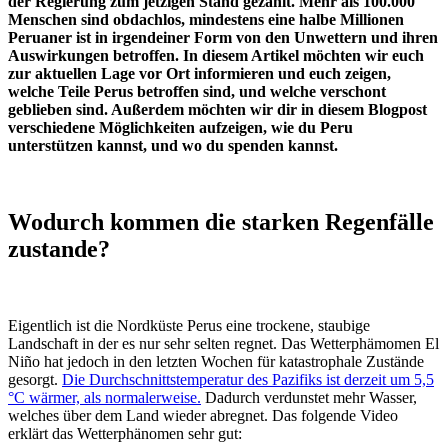
der Regierung zum jetzigen Stand gezählt. Mehr als 100.000
Menschen sind obdachlos, mindestens eine halbe Millionen
Peruaner ist in irgendeiner Form von den Unwettern und ihren
Auswirkungen betroffen. In diesem Artikel möchten wir euch
zur aktuellen Lage vor Ort informieren und euch zeigen,
welche Teile Perus betroffen sind, und welche verschont
geblieben sind. Außerdem möchten wir dir in diesem Blogpost
verschiedene Möglichkeiten aufzeigen, wie du Peru
unterstützen kannst, und wo du spenden kannst.
Wodurch kommen die starken Regenfälle
zustande?
Eigentlich ist die Nordküste Perus eine trockene, staubige
Landschaft in der es nur sehr selten regnet. Das Wetterphämomen El
Niño hat jedoch in den letzten Wochen für katastrophale Zustände
gesorgt.
Die Durchschnittstemperatur des Pazifiks ist derzeit um 5,5
°C wärmer, als normalerweise.
Dadurch verdunstet mehr Wasser,
welches über dem Land wieder abregnet. Das folgende Video
erklärt das Wetterphänomen sehr gut: