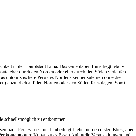
hkeit in der Hauptstadt Lima. Das Gute dabei: Lima liegt relativ
eroute eher durch den Norden oder eher durch den Süden verlaufen
twas untouristischere Peru des Nordens kennenzulernen ohne die
en) dazu, dich auf den Norden oder den Süden festzulegen. Sonst
ole schnellstmöglich zu entkommen.
n nach Peru war es nicht unbedingt Liebe auf den ersten Blick, aber
 Wer kontemporäre Kunst, gutes Essen, kulturelle Veranstaltungen und