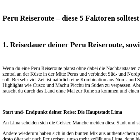
Peru Reiseroute – diese 5 Faktoren solltes
1. Reisedauer deiner Peru Reiseroute, sow
Wenn du eine Peru Reiseroute planst ohne dabei die Nachbarstaaten zu
zentral an der Küste in der Mitte Perus und verbindet Süd- und Nord
soll. Bei sehr viel Zeit ist natürlich eine Kombination aus Nord- un
Highlights wie Cusco und Machu Picchu im Süden zu verpassen. Aber 
rauscht du durch das Land ohne Mal zur Ruhe zu kommen und einen O
Start und- Endpunkt deiner Reise: Die Hauptstadt Lima
An Lima scheiden sich die Geister. Manche meiden diese Stadt und st
Andere wiederum haben sich in den bunten Mix aus authentischem per
desto öfter wir nach Peru reisen, umso mehr gefällt uns Lima, denn hi