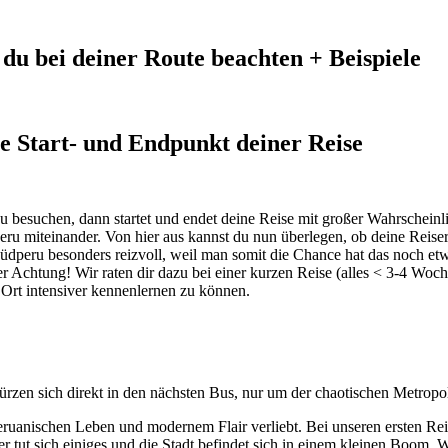
t du bei deiner Route beachten + Beispiele
ie Start- und Endpunkt deiner Reise
 besuchen, dann startet und endet deine Reise mit großer Wahrscheinlic
peru miteinander. Von hier aus kannst du nun überlegen, ob deine Reis
d Südperu besonders reizvoll, weil man somit die Chance hat das noch e
Achtung! Wir raten dir dazu bei einer kurzen Reise (alles < 3-4 Woch
rt intensiver kennenlernen zu können.
ürzen sich direkt in den nächsten Bus, nur um der chaotischen Metrop
uanischen Leben und modernem Flair verliebt. Bei unseren ersten Reise
er tut sich einiges und die Stadt befindet sich in einem kleinen Boom.