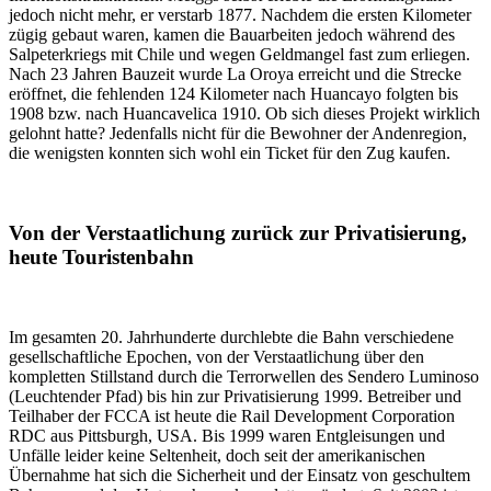
jedoch nicht mehr, er verstarb 1877. Nachdem die ersten Kilometer
zügig gebaut waren, kamen die Bauarbeiten jedoch während des
Salpeterkriegs mit Chile und wegen Geldmangel fast zum erliegen.
Nach 23 Jahren Bauzeit wurde La Oroya erreicht und die Strecke
eröffnet, die fehlenden 124 Kilometer nach Huancayo folgten bis
1908 bzw. nach Huancavelica 1910. Ob sich dieses Projekt wirklich
gelohnt hatte? Jedenfalls nicht für die Bewohner der Andenregion,
die wenigsten konnten sich wohl ein Ticket für den Zug kaufen.
Von der Verstaatlichung zurück zur Privatisierung,
heute Touristenbahn
Im gesamten 20. Jahrhunderte durchlebte die Bahn verschiedene
gesellschaftliche Epochen, von der Verstaatlichung über den
kompletten Stillstand durch die Terrorwellen des Sendero Luminoso
(Leuchtender Pfad) bis hin zur Privatisierung 1999. Betreiber und
Teilhaber der FCCA ist heute die Rail Development Corporation
RDC aus Pittsburgh, USA. Bis 1999 waren Entgleisungen und
Unfälle leider keine Seltenheit, doch seit der amerikanischen
Übernahme hat sich die Sicherheit und der Einsatz von geschultem