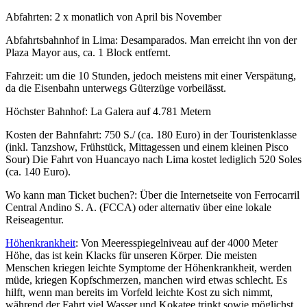
Abfahrten: 2 x monatlich von April bis November
Abfahrtsbahnhof in Lima: Desamparados. Man erreicht ihn von der
Plaza Mayor aus, ca. 1 Block entfernt.
Fahrzeit: um die 10 Stunden, jedoch meistens mit einer Verspätung,
da die Eisenbahn unterwegs Güterzüge vorbeilässt.
Höchster Bahnhof: La Galera auf 4.781 Metern
Kosten der Bahnfahrt: 750 S./ (ca. 180 Euro) in der Touristenklasse
(inkl. Tanzshow, Frühstück, Mittagessen und einem kleinen Pisco
Sour) Die Fahrt von Huancayo nach Lima kostet lediglich 520 Soles
(ca. 140 Euro).
Wo kann man Ticket buchen?: Über die Internetseite von Ferrocarril
Central Andino S. A. (FCCA) oder alternativ über eine lokale
Reiseagentur.
Höhenkrankheit
: Von Meeresspiegelniveau auf der 4000 Meter
Höhe, das ist kein Klacks für unseren Körper. Die meisten
Menschen kriegen leichte Symptome der Höhenkrankheit, werden
müde, kriegen Kopfschmerzen, manchen wird etwas schlecht. Es
hilft, wenn man bereits im Vorfeld leichte Kost zu sich nimmt,
während der Fahrt viel Wasser und Kokatee trinkt sowie möglichst