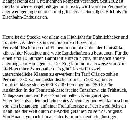
Bahnpersonal das Unternehmen komplett verändert. Seit 2002 ist
die Bahn wieder regelmäßiger im Einsatz, wird von den Peruanern
aber weniger angenommen und gilt eher als einmaliges Erlebnis für
Eisenbahn-Enthusiasten.
Heute ist die Strecke vor allem ein Highlight für Bahnliebhaber und
Touristen. Anders als in den modernen Bussen mit
Fernsehbildschirmen und Filmen in ohrenbetäubender Lautstärke
gibt es hier Nostalgie und weite Landschaften zu bestaunen. Für die
einen sind 10 Stunden Bahnfahrt einfach nichts, für manch andere
allerdings ein Hochgenuss! Der Zug fährt normalerweise von April
bis November 2x monatlich. Es gibt Tickets für zwei
unterschiedliche Klassen zu erwerben: Im Tarif Clásico zahlen
Peruaner 380 S./ und ausländische Touristen 500 S./, in der
Touristenklasse sind es 600 S./ für Peruaner und 750 S./ für
Ausländer. In der Touristenklasse ist eine Tanzshow, ein Frühstück,
Mittagessen und ein Pisco Sour enthalten. Kein günstiges
Vergnügen also, dennoch ein echtes Abenteuer und wer kann schon
von sich behaupten, auf einer Freiluftterasse auf der zweithöchsten
Bahnlinie der Welt durch die Anden gefahren zu sein?
Übrigens:
Von Huancayo nach Lima ist der Fahrpreis deutlich günstiger.