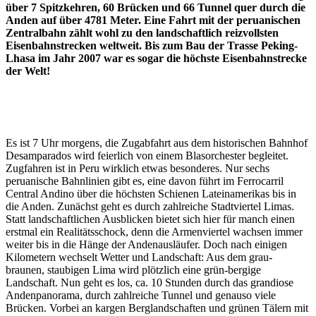
über 7 Spitzkehren, 60 Brücken und 66 Tunnel quer durch die
Anden auf über 4781 Meter. Eine Fahrt mit der peruanischen
Zentralbahn zählt wohl zu den landschaftlich reizvollsten
Eisenbahnstrecken weltweit. Bis zum Bau der Trasse Peking-
Lhasa im Jahr 2007 war es sogar die höchste Eisenbahnstrecke
der Welt!
Es ist 7 Uhr morgens, die Zugabfahrt aus dem historischen Bahnhof
Desamparados wird feierlich von einem Blasorchester begleitet.
Zugfahren ist in Peru wirklich etwas besonderes. Nur sechs
peruanische Bahnlinien gibt es, eine davon führt im Ferrocarril
Central Andino über die höchsten Schienen Lateinamerikas bis in
die Anden. Zunächst geht es durch zahlreiche Stadtviertel Limas.
Statt landschaftlichen Ausblicken bietet sich hier für manch einen
erstmal ein Realitätsschock, denn die Armenviertel wachsen immer
weiter bis in die Hänge der Andenausläufer. Doch nach einigen
Kilometern wechselt Wetter und Landschaft: Aus dem grau-
braunen, staubigen Lima wird plötzlich eine grün-bergige
Landschaft. Nun geht es los, ca. 10 Stunden durch das grandiose
Andenpanorama, durch zahlreiche Tunnel und genauso viele
Brücken. Vorbei an kargen Berglandschaften und grünen Tälern mit