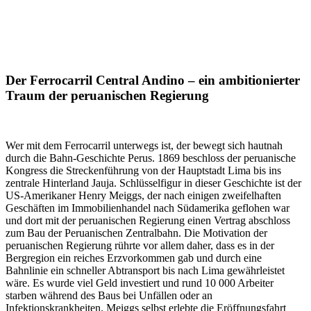
Der Ferrocarril Central Andino – ein ambitionierter
Traum der peruanischen Regierung
Wer mit dem Ferrocarril unterwegs ist, der bewegt sich hautnah
durch die Bahn-Geschichte Perus. 1869 beschloss der peruanische
Kongress die Streckenführung von der Hauptstadt Lima bis ins
zentrale Hinterland Jauja. Schlüsselfigur in dieser Geschichte ist der
US-Amerikaner Henry Meiggs, der nach einigen zweifelhaften
Geschäften im Immobilienhandel nach Südamerika geflohen war
und dort mit der peruanischen Regierung einen Vertrag abschloss
zum Bau der Peruanischen Zentralbahn. Die Motivation der
peruanischen Regierung rührte vor allem daher, dass es in der
Bergregion ein reiches Erzvorkommen gab und durch eine
Bahnlinie ein schneller Abtransport bis nach Lima gewährleistet
wäre. Es wurde viel Geld investiert und rund 10 000 Arbeiter
starben während des Baus bei Unfällen oder an
Infektionskrankheiten. Meiggs selbst erlebte die Eröffnungsfahrt