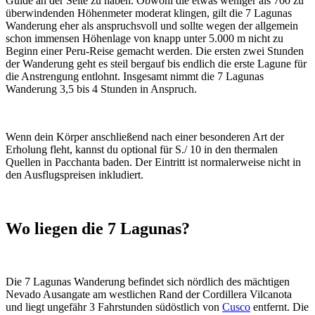
Guide an der Seite zu haben. Obwohl die etwas weniger als 700 zu
überwindenden Höhenmeter moderat klingen, gilt die 7 Lagunas
Wanderung eher als anspruchsvoll und sollte wegen der allgemein
schon immensen Höhenlage von knapp unter 5.000 m nicht zu
Beginn einer Peru-Reise gemacht werden. Die ersten zwei Stunden
der Wanderung geht es steil bergauf bis endlich die erste Lagune für
die Anstrengung entlohnt. Insgesamt nimmt die 7 Lagunas
Wanderung 3,5 bis 4 Stunden in Anspruch.
Wenn dein Körper anschließend nach einer besonderen Art der
Erholung fleht, kannst du optional für S./ 10 in den thermalen
Quellen in Pacchanta baden. Der Eintritt ist normalerweise nicht in
den Ausflugspreisen inkludiert.
Wo liegen die 7 Lagunas?
Die 7 Lagunas Wanderung befindet sich nördlich des mächtigen
Nevado Ausangate am westlichen Rand der Cordillera Vilcanota
und liegt ungefähr 3 Fahrstunden südöstlich von
Cusco
entfernt. Die