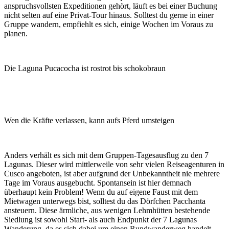
anspruchsvollsten Expeditionen gehört, läuft es bei einer Buchung
nicht selten auf eine Privat-Tour hinaus. Solltest du gerne in einer
Gruppe wandern, empfiehlt es sich, einige Wochen im Voraus zu
planen.
Die Laguna Pucacocha ist rostrot bis schokobraun
Wen die Kräfte verlassen, kann aufs Pferd umsteigen
Anders verhält es sich mit dem Gruppen-Tagesausflug zu den 7
Lagunas. Dieser wird mittlerweile von sehr vielen Reiseagenturen in
Cusco angeboten, ist aber aufgrund der Unbekanntheit nie mehrere
Tage im Voraus ausgebucht. Spontansein ist hier demnach
überhaupt kein Problem! Wenn du auf eigene Faust mit dem
Mietwagen unterwegs bist, solltest du das Dörfchen Pacchanta
ansteuern. Diese ärmliche, aus wenigen Lehmhütten bestehende
Siedlung ist sowohl Start- als auch Endpunkt der 7 Lagunas
Wanderung, da es sich dabei um einen Rundwanderweg handelt.