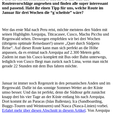
Routenvorschläge angesehen und finden alle super interessant
und passend. Habt ihr einen Tipp für uns, welche Route im
Januar für drei Wochen die “g´scheitste” wäre?
Wer das erste Mal nach Peru reist, möchte meistens den Süden mit
seinen Highlights Arequipa, Titicacasee, Cusco, Machu Picchu und
Regenwald sehen. Deswegen empfehlen wir bei drei Wochen
(übrigens optimale Reisedauer!) unsere „Quer durch Südperu
Reise“. Auf dieser Route kann man sich perfekt an die Höhe
anpassen, da es erstmal nach Arequipa auf 2.300 Metern geht.
Zudem ist man bis Cusco komplett mit Bus oder Bahn unterwegs,
lediglich von Cusco fliegt man zurück nach Lima, wenn man nicht
gerade 22 Stunden mit dem Bus fahren möchte.
Januar ist immer noch Regenzeit in den peruanischen Anden und im
Regenwald. Dafür ist das sonnige Sommer-Wetter an der Küste
umso besser. Und das ist perfekt, denn die Südtour geht zunächst
knapp drei bis vier Tage an der Küste entlang bis nach Arequipa.
Dort kommt ihr an Paracas (Islas Ballestas), Ica (Sandboarding,
Buggy-Touren und Weintouren) und Nasca (Nasca-Linien) vorbei.
Erfahrt mehr über diesen Abschnitt in diesem Artikel
. Von Arequipa