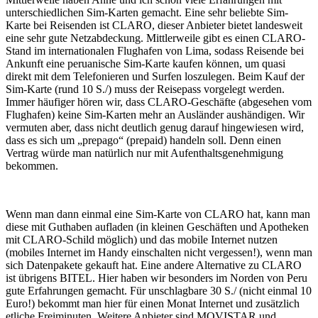
unterschiedlichen Sim-Karten gemacht. Eine sehr beliebte Sim-
Karte bei Reisenden ist CLARO, dieser Anbieter bietet landesweit
eine sehr gute Netzabdeckung. Mittlerweile gibt es einen CLARO-
Stand im internationalen Flughafen von Lima, sodass Reisende bei
Ankunft eine peruanische Sim-Karte kaufen können, um quasi
direkt mit dem Telefonieren und Surfen loszulegen. Beim Kauf der
Sim-Karte (rund 10 S./) muss der Reisepass vorgelegt werden.
Immer häufiger hören wir, dass CLARO-Geschäfte (abgesehen vom
Flughafen) keine Sim-Karten mehr an Ausländer aushändigen. Wir
vermuten aber, dass nicht deutlich genug darauf hingewiesen wird,
dass es sich um „prepago“ (prepaid) handeln soll. Denn einen
Vertrag würde man natürlich nur mit Aufenthaltsgenehmigung
bekommen.
Wenn man dann einmal eine Sim-Karte von CLARO hat, kann man
diese mit Guthaben aufladen (in kleinen Geschäften und Apotheken
mit CLARO-Schild möglich) und das mobile Internet nutzen
(mobiles Internet im Handy einschalten nicht vergessen!), wenn man
sich Datenpakete gekauft hat. Eine andere Alternative zu CLARO
ist übrigens BITEL. Hier haben wir besonders im Norden von Peru
gute Erfahrungen gemacht. Für unschlagbare 30 S./ (nicht einmal 10
Euro!) bekommt man hier für einen Monat Internet und zusätzlich
etliche Freiminuten. Weitere Anbieter sind MOVISTAR und