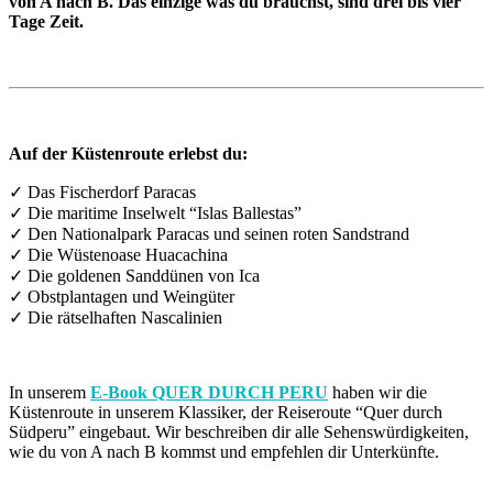
von A nach B. Das einzige was du brauchst, sind drei bis vier
Tage Zeit.
Auf der Küstenroute erlebst du:
✓ Das Fischerdorf Paracas
✓ Die maritime Inselwelt “Islas Ballestas”
✓ Den Nationalpark Paracas und seinen roten Sandstrand
✓ Die Wüstenoase Huacachina
✓ Die goldenen Sanddünen von Ica
✓ Obstplantagen und Weingüter
✓ Die rätselhaften Nascalinien
In unserem
E-Book QUER DURCH PERU
haben wir die
Küstenroute in unserem Klassiker, der Reiseroute “Quer durch
Südperu” eingebaut. Wir beschreiben dir alle Sehenswürdigkeiten,
wie du von A nach B kommst und empfehlen dir Unterkünfte.