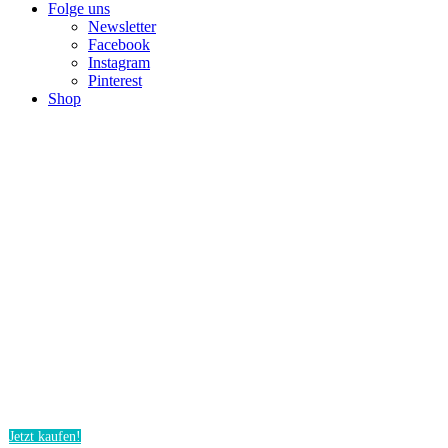
Folge uns
Newsletter
Facebook
Instagram
Pinterest
Shop
Mit dem Peru-Wandkalender
durch das neue Jahr 2017
✓
Wunderschöne Momentaufnahmen aus Peru
✓
Format A4 (quer)
✓
Ortsbeschreibung zu jedem Bild
✓
Mit inspirierenden Zitaten für jeden Monat
✓
Hochwertiges Papier (250 g/m² Papier)
✓
Mit Fotografien von Nora Teichert und dem Design von Anne Prin
Jetzt kaufen!